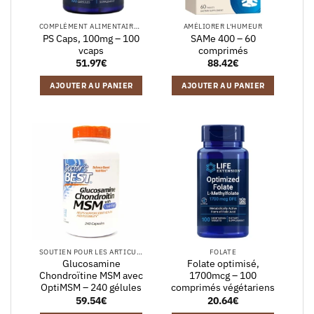
COMPLÉMENT ALIMENTAIRE EN GÉLULES
AMÉLIORER L'HUMEUR
PS Caps, 100mg – 100
SAMe 400 – 60
vcaps
comprimés
51.97
€
88.42
€
AJOUTER AU PANIER
AJOUTER AU PANIER
SOUTIEN POUR LES ARTICULATIONS
FOLATE
Glucosamine
Folate optimisé,
Chondroïtine MSM avec
1700mcg – 100
OptiMSM – 240 gélules
comprimés végétariens
59.54
€
20.64
€