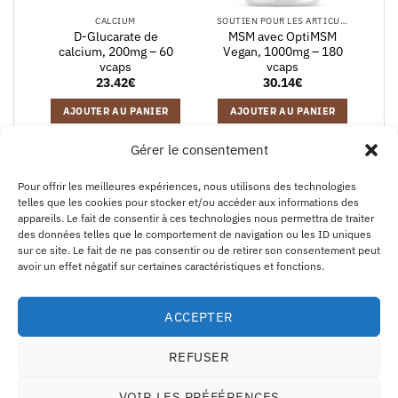
CALCIUM
SOUTIEN POUR LES ARTICULATIONS
D-Glucarate de
MSM avec OptiMSM
calcium, 200mg – 60
Vegan, 1000mg – 180
vcaps
vcaps
23.42
€
30.14
€
AJOUTER AU PANIER
AJOUTER AU PANIER
Gérer le consentement
Pour offrir les meilleures expériences, nous utilisons des technologies
telles que les cookies pour stocker et/ou accéder aux informations des
PayPal
Visa
MasterCard
Kla
appareils. Le fait de consentir à ces technologies nous permettra de traiter
des données telles que le comportement de navigation ou les ID uniques
sur ce site. Le fait de ne pas consentir ou de retirer son consentement peut
EXPÉDITION ET RETOURS
MENTIONS LÉGALES
CGV
À PROPOS D’ECO SUPPLEMENTS
CONTACTEZ-NOUS
B2B
avoir un effet négatif sur certaines caractéristiques et fonctions.
AVERTISSEMENT
POLITIQUE DE COOKIES
DÉCLARATION DE CONFIDENTIALITÉ
SE RÉTRACTER D’UN ACHAT
Eco Supplements EOOD
ACCEPTER
Antim I Street, No. 14, fl. 2, law office, 1303 Sofia, Bulgarie
REFUSER
Numéro d'enregistrement (EIK/UIC/TIN): 207958071 · N° TVA:
BG207958071
VOIR LES PRÉFÉRENCES
Tél :
+46 720 251 636
· Email :
support@ecosupplements.eu