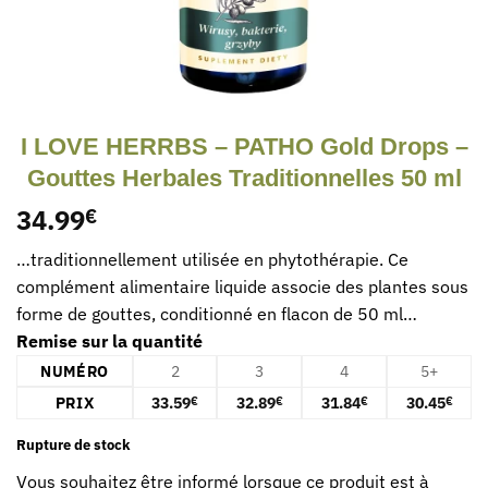
I LOVE HERRBS – PATHO Gold Drops –
Gouttes Herbales Traditionnelles 50 ml
34.99
€
…traditionnellement utilisée en phytothérapie. Ce
complément alimentaire liquide associe des plantes sous
forme de gouttes, conditionné en flacon de 50 ml…
Remise sur la quantité
NUMÉRO
2
3
4
5+
PRIX
33.59
32.89
31.84
30.45
€
€
€
€
Rupture de stock
Vous souhaitez être informé lorsque ce produit est à