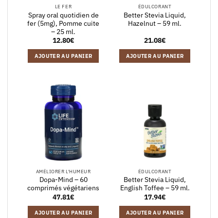
LE FER
ÉDULCORANT
Spray oral quotidien de
Better Stevia Liquid,
fer (5mg), Pomme cuite
Hazelnut – 59 ml.
– 25 ml.
12.80
€
21.08
€
AJOUTER AU PANIER
AJOUTER AU PANIER
AMÉLIORER L'HUMEUR
ÉDULCORANT
Dopa-Mind – 60
Better Stevia Liquid,
comprimés végétariens
English Toffee – 59 ml.
47.81
€
17.94
€
AJOUTER AU PANIER
AJOUTER AU PANIER