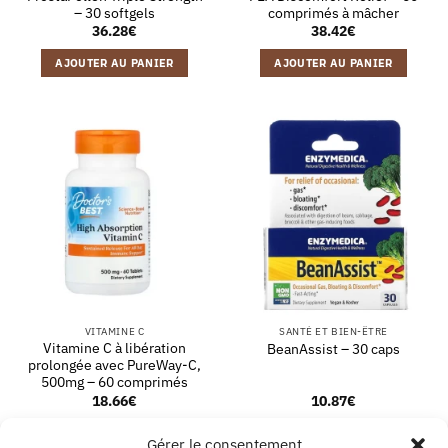
– 30 softgels
comprimés à mâcher
36.28
€
38.42
€
AJOUTER AU PANIER
AJOUTER AU PANIER
VITAMINE C
SANTÉ ET BIEN-ÊTRE
Vitamine C à libération
BeanAssist – 30 caps
prolongée avec PureWay-C,
500mg – 60 comprimés
18.66
€
10.87
€
AJOUTER AU PANIER
AJOUTER AU PANIER
Gérer le consentement