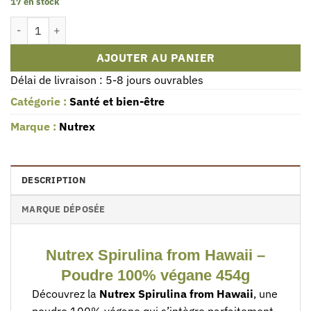
17 en stock
quantité de Poudre de spiruline Nutrex de Hawaï - 100% végétali
AJOUTER AU PANIER
Délai de livraison : 5-8 jours ouvrables
Catégorie :
Santé et bien-être
Marque :
Nutrex
DESCRIPTION
MARQUE DÉPOSÉE
Nutrex Spirulina from Hawaii –
Poudre 100% végane 454g
Découvrez la
Nutrex Spirulina from Hawaii
, une
poudre 100% végane qui s’intègre parfaitement