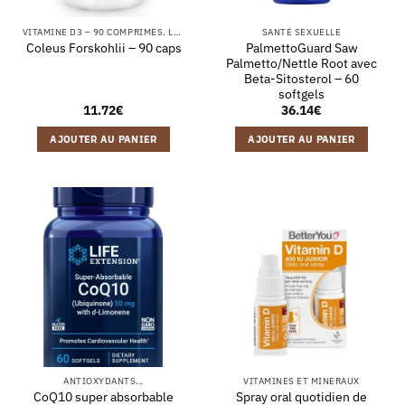
VITAMINE D3 – 90 COMPRIMÉS. LA VITAMINE D CONTRIBUE AU FONCTIONNEMENT NORMAL DU SYSTÈME IMMUNITAIRE ET AU MAINTIEN D'UNE OSSATURE NORMALE.
SANTÉ SEXUELLE
PalmettoGuard Saw
Coleus Forskohlii – 90 caps
Palmetto/Nettle Root avec
Beta-Sitosterol – 60
softgels
11.72
€
36.14
€
AJOUTER AU PANIER
AJOUTER AU PANIER
ANTIOXYDANTS…
VITAMINES ET MINERAUX
CoQ10 super absorbable
Spray oral quotidien de