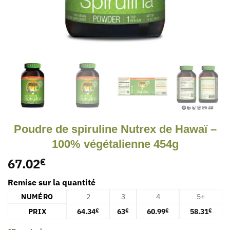
Poudre de spiruline Nutrex de Hawaï –
100% végétalienne 454g
67.02
€
Remise sur la quantité
NUMÉRO
2
3
4
5+
PRIX
64.34
63
60.99
58.31
€
€
€
€