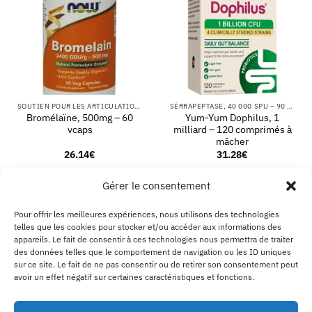
SOUTIEN POUR LES ARTICULATIONS
SÉRRAPEPTASE, 40 000 SPU – 90 GÉLULES VÉGÉTALES
Bromélaïne, 500mg – 60
Yum-Yum Dophilus, 1
vcaps
milliard – 120 comprimés à
mâcher
26.14
€
31.28
€
AJOUTER AU PANIER
AJOUTER AU PANIER
Gérer le consentement
Pour offrir les meilleures expériences, nous utilisons des technologies
telles que les cookies pour stocker et/ou accéder aux informations des
PayPal
Visa
MasterCard
Kla
appareils. Le fait de consentir à ces technologies nous permettra de traiter
des données telles que le comportement de navigation ou les ID uniques
sur ce site. Le fait de ne pas consentir ou de retirer son consentement peut
EXPÉDITION ET RETOURS
MENTIONS LÉGALES
CGV
À PROPOS D’ECO SUPPLEMENTS
CONTACTEZ-NOUS
B2B
avoir un effet négatif sur certaines caractéristiques et fonctions.
AVERTISSEMENT
POLITIQUE DE COOKIES
DÉCLARATION DE CONFIDENTIALITÉ
SE RÉTRACTER D’UN ACHAT