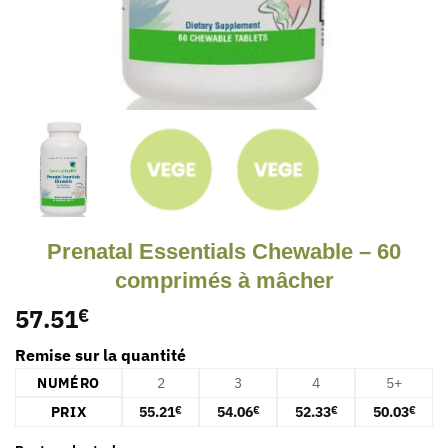
Prenatal Essentials Chewable – 60
comprimés à mâcher
57.51
€
Remise sur la quantité
NUMÉRO
2
3
4
5+
PRIX
55.21
54.06
52.33
50.03
€
€
€
€