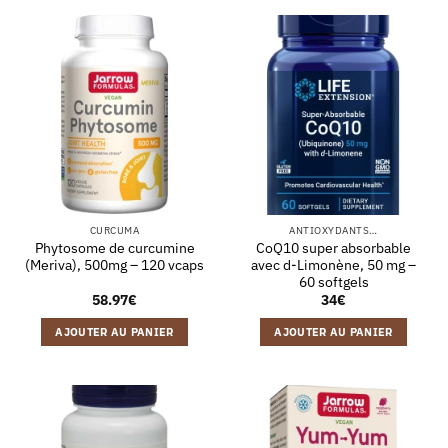
CURCUMA
ANTIOXYDANTS…
Phytosome de curcumine
CoQ10 super absorbable
(Meriva), 500mg – 120 vcaps
avec d-Limonène, 50 mg –
60 softgels
58.97
€
34
€
AJOUTER AU PANIER
AJOUTER AU PANIER